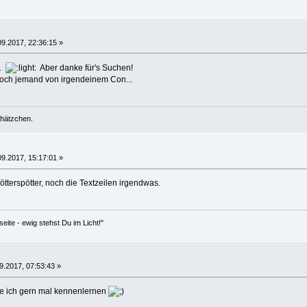
09.2017, 22:36:15 »
s.
Aber danke für's Suchen!
 noch jemand von irgendeinem Con...
chätzchen.
9.2017, 15:17:01 »
tterspötter, noch die Textzeilen irgendwas.
eite - ewig stehst Du im Licht!"
9.2017, 07:53:43 »
de ich gern mal kennenlernen