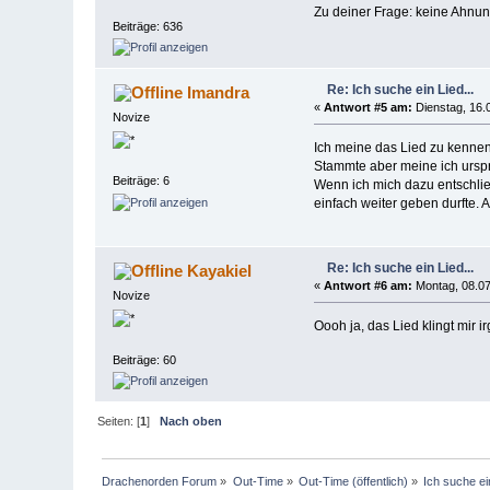
Zu deiner Frage: keine Ahnun
Beiträge: 636
Re: Ich suche ein Lied...
Imandra
«
Antwort #5 am:
Dienstag, 16.
Novize
Ich meine das Lied zu kennen
Stammte aber meine ich ursprü
Beiträge: 6
Wenn ich mich dazu entschließ
einfach weiter geben durfte. 
Re: Ich suche ein Lied...
Kayakiel
«
Antwort #6 am:
Montag, 08.07
Novize
Oooh ja, das Lied klingt mir i
Beiträge: 60
Seiten: [
1
]
Nach oben
Drachenorden Forum
»
Out-Time
»
Out-Time (öffentlich)
»
Ich suche ein