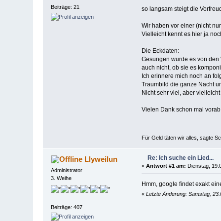
Beiträge: 21
so langsam steigt die Vorfreu
Wir haben vor einer (nicht nu
Vielleicht kennt es hier ja n
Die Eckdaten:
Gesungen wurde es von den W
auch nicht, ob sie es komponi
Ich erinnere mich noch an fol
Traumbild die ganze Nacht und
Nicht sehr viel, aber vielleic
Vielen Dank schon mal vorab
Für Geld täten wir alles, sagte S
Re: Ich suche ein Lied...
Llyweilun
«
Antwort #1 am:
Dienstag, 19.
Administrator
3. Weihe
Hmm, google findet exakt einen
«
Letzte Änderung: Samstag, 23.
Beiträge: 407