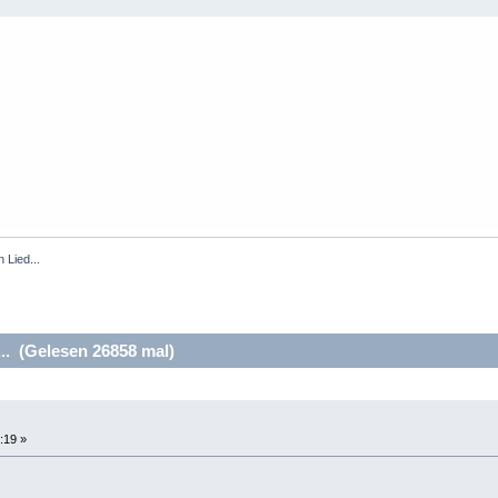
 Lied...
.. (Gelesen 26858 mal)
:19 »