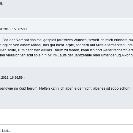
g.
01.2018, 15:30:59 »
, Bati der Narr hat das mal gespielt (auf Atzes Wunsch, soweit ich mich erinnere,
nglich von einem Mädel, das gar nicht larpte, sondern auf Mittelaltermärkten unt
en sollte, zum nächsten Airikas Traum zu fahren, kann ich dort weiter recherchiere
Aber vielleicht erlischt so ein "TM" im Laufe der Jahrzehnte oder unter genug Alkoh
.2019, 16:36:59 »
rgendwie im Kopf herum. Helfen kann ich aber leider nicht. aber es ist sooo schön!!
 Lied...