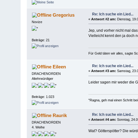
Re: Ich suche ein Lied...
Gregorius
«
Antwort #2 am:
Dienstag, 19.
Novize
Jep, und vorher nicht mal da
Vielleicht kennt den ja doch
Beiträge: 21
Für Geld täten wir alles, sagte S
Re: Ich suche ein Lied...
Eileen
«
Antwort #3 am:
Samstag, 23.0
DRACHENORDEN
Altehrwürdiger
Leider sagen mir weder die Gö
Beiträge: 1.023
"Ragna, geh mal einen Schritt beis
Re: Ich suche ein Lied...
Raurik
«
Antwort #4 am:
Sonntag, 24.0
DRACHENORDEN
4. Weihe
Wat? Götterspötter? Die wür