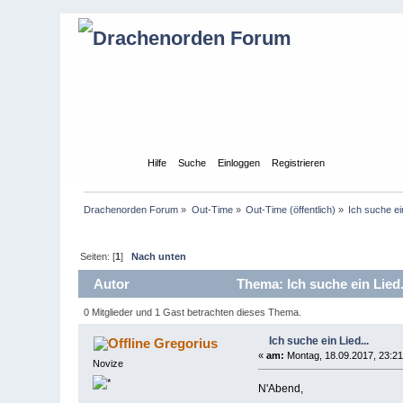
Übersicht
Hilfe
Suche
Einloggen
Registrieren
Drachenorden Forum
»
Out-Time
»
Out-Time (öffentlich)
»
Ich suche ein
Seiten: [
1
]
Nach unten
Autor
Thema: Ich suche ein Lied.
0 Mitglieder und 1 Gast betrachten dieses Thema.
Ich suche ein Lied...
Gregorius
«
am:
Montag, 18.09.2017, 23:21
Novize
N'Abend,