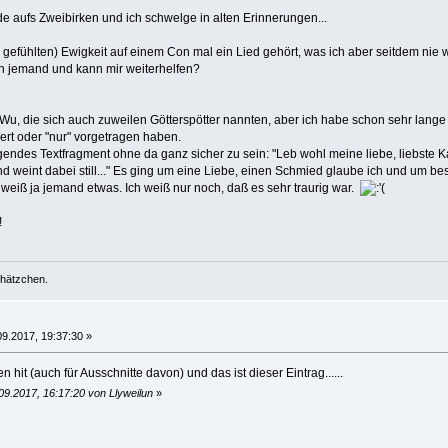
de aufs Zweibirken und ich schwelge in alten Erinnerungen...
r gefühlten) Ewigkeit auf einem Con mal ein Lied gehört, was ich aber seitdem nie
och jemand und kann mir weiterhelfen?
u, die sich auch zuweilen Götterspötter nannten, aber ich habe schon sehr la
ert oder "nur" vorgetragen haben.
gendes Textfragment ohne da ganz sicher zu sein: "Leb wohl meine liebe, liebste Kath
 weint dabei still..." Es ging um eine Liebe, einen Schmied glaube ich und um be
ht weiß ja jemand etwas. Ich weiß nur noch, daß es sehr traurig war.
!
chätzchen.
09.2017, 19:37:30 »
 hit (auch für Ausschnitte davon) und das ist dieser Eintrag......
09.2017, 16:17:20 von Llyweilun
»