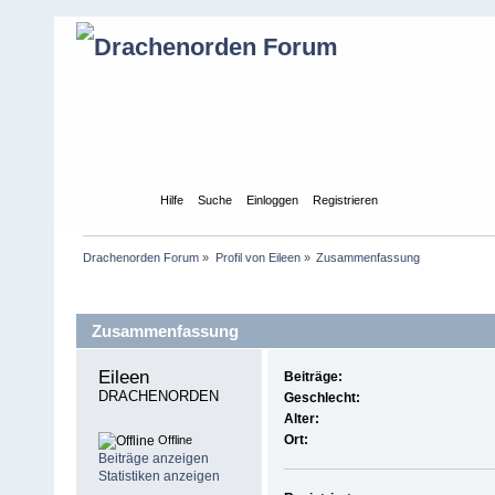
Übersicht
Hilfe
Suche
Einloggen
Registrieren
Drachenorden Forum
»
Profil von Eileen
»
Zusammenfassung
Profil-Information
Zusammenfassung
Eileen 
Beiträge:
DRACHENORDEN
Geschlecht:
Alter:
Ort:
Offline
Beiträge anzeigen
Statistiken anzeigen