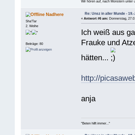
Wir hören auf, nach Monstern unter 
Re: Unsz in aller Munde - 19.
Nadhere
«
Antwort #6 am:
Donnerstag, 27.01
Sha'Tar
2. Weihe
Ich weiß aus ga
Frauke und Atze
Beiträge: 80
hätten...
http://picasa
anja
"Beten hilft immer..."