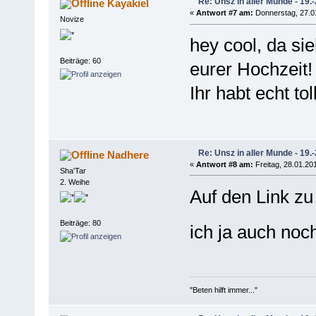
Re: Unsz in aller Munde - 19.
Kayakiel
«
Antwort #7 am:
Donnerstag, 27.01
Novize
hey cool, da si
Beiträge: 60
eurer Hochzeit!
Ihr habt echt to
Re: Unsz in aller Munde - 19.
Nadhere
«
Antwort #8 am:
Freitag, 28.01.201
Sha'Tar
2. Weihe
Auf den Link zu
Beiträge: 80
ich ja auch noc
"Beten hilft immer..."