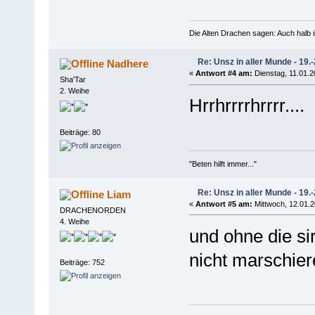
Die Alten Drachen sagen: Auch halb i
Re: Unsz in aller Munde - 19.
Nadhere
«
Antwort #4 am:
Dienstag, 11.01.2
Sha'Tar
2. Weihe
Hrrhrrrrhrrrr....
Beiträge: 80
"Beten hilft immer..."
Re: Unsz in aller Munde - 19.
Liam
«
Antwort #5 am:
Mittwoch, 12.01.2
DRACHENORDEN
4. Weihe
und ohne die si
nicht marschier
Beiträge: 752