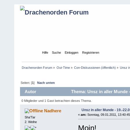
Übersicht
Hilfe
Suche
Einloggen
Registrieren
Drachenorden Forum
»
Out-Time
»
Con-Diskussionen (öffentlich)
»
Unsz in
Seiten: [
1
]
Nach unten
Autor
Thema: Unsz in aller Munde -
0 Mitglieder und 1 Gast betrachten dieses Thema.
Unsz in aller Munde - 19.-22.
Nadhere
«
am:
Sonntag, 09.01.2011, 13:40:45
Sha'Tar
2. Weihe
Moin!