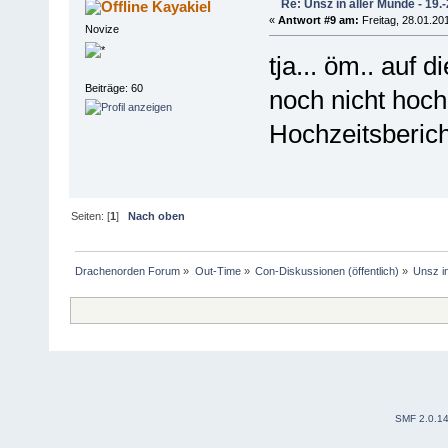
Re: Unsz in aller Munde - 19.
Kayakiel
«
Antwort #9 am:
Freitag, 28.01.201
Novize
tja... öm.. auf
Beiträge: 60
noch nicht hoc
Hochzeitsbericht
Seiten: [
1
]
Nach oben
Drachenorden Forum
»
Out-Time
»
Con-Diskussionen (öffentlich)
»
Unsz in
SMF 2.0.1