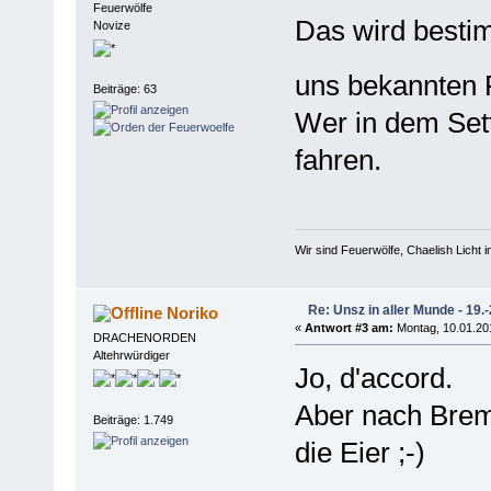
Feuerwölfe
Das wird bestim
Novize
uns bekannten F
Beiträge: 63
Wer in dem Sett
fahren.
Wir sind Feuerwölfe, Chaelish Licht in
Re: Unsz in aller Munde - 19.
Noriko
«
Antwort #3 am:
Montag, 10.01.201
DRACHENORDEN
Altehrwürdiger
Jo, d'accord.
Aber nach Breme
Beiträge: 1.749
die Eier ;-)