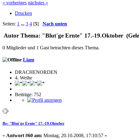
« vorheriges
nächstes »
Drucken
Seiten:
1
...
3
4
[
5
]
Nach unten
Autor
Thema: "Blut´ge Ernte" 17.-19.Oktober (Gele
0 Mitglieder und 1 Gast betrachten dieses Thema.
Liam
DRACHENORDEN
4. Weihe
Beiträge: 752
Re: "Blut´ge Ernte" 17.-19.Oktober
«
Antwort #60 am:
Montag, 20.10.2008, 17:10:57 »