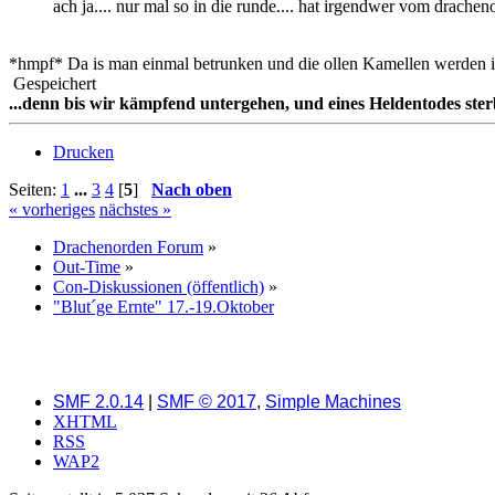
ach ja.... nur mal so in die runde.... hat irgendwer vom drachen
*hmpf* Da is man einmal betrunken und die ollen Kamellen werden 
Gespeichert
...denn bis wir kämpfend untergehen, und eines Heldentodes ste
Drucken
Seiten:
1
...
3
4
[
5
]
Nach oben
« vorheriges
nächstes »
Drachenorden Forum
»
Out-Time
»
Con-Diskussionen (öffentlich)
»
"Blut´ge Ernte" 17.-19.Oktober
SMF 2.0.14
|
SMF © 2017
,
Simple Machines
XHTML
RSS
WAP2