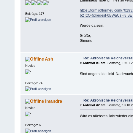
Zumindest habe ich Ines so vers
https://form.jotformeu.com/7
Beiträge: 177
b2TzORpkegeiiF6BWaCsFj8ISE
Werde da sein.
Grüße,
Simone
Re: Akronische Reichsvers
Ash
«
Antwort #1 am:
Samstag, 19.01.2
Novize
Sind angemeldet inkl. Nachwuch
Beiträge: 74
Re: Akronische Reichsvers
Imandra
«
Antwort #2 am:
Samstag, 19.10.2
Novize
Wird es nächstes Jahr wieder e
Beiträge: 6