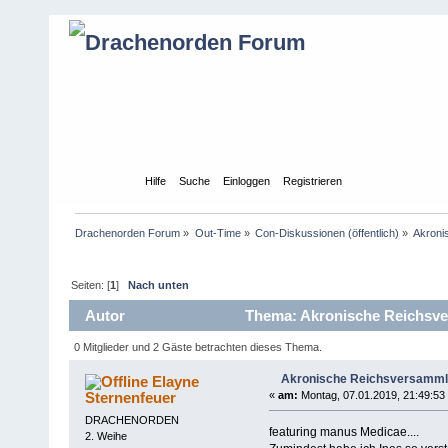
Übersicht
Hilfe
Suche
Einloggen
Registrieren
Drachenorden Forum
»
Out-Time
»
Con-Diskussionen (öffentlich)
»
Akroni
Seiten: [
1
]
Nach unten
Autor
Thema: Akronische Reichsve
0 Mitglieder und 2 Gäste betrachten dieses Thema.
Akronische Reichsversamm
Elayne
Sternenfeuer
«
am:
Montag, 07.01.2019, 21:49:53
DRACHENORDEN
featuring manus Medicae....
2. Weihe