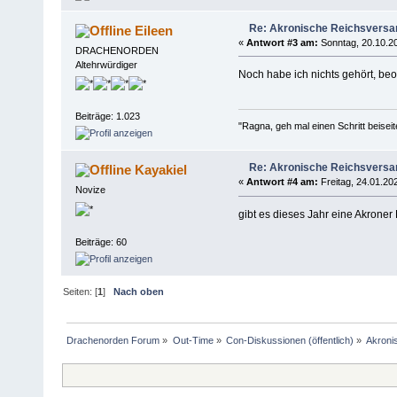
Re: Akronische Reichsvers
Eileen
«
Antwort #3 am:
Sonntag, 20.10.20
DRACHENORDEN
Altehrwürdiger
Noch habe ich nichts gehört, be
Beiträge: 1.023
"Ragna, geh mal einen Schritt beiseit
Re: Akronische Reichsvers
Kayakiel
«
Antwort #4 am:
Freitag, 24.01.202
Novize
gibt es dieses Jahr eine Akron
Beiträge: 60
Seiten: [
1
]
Nach oben
Drachenorden Forum
»
Out-Time
»
Con-Diskussionen (öffentlich)
»
Akroni